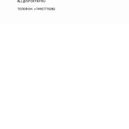
ALL@SPORTKP.RU
ТЕЛЕФОН: +74957770282