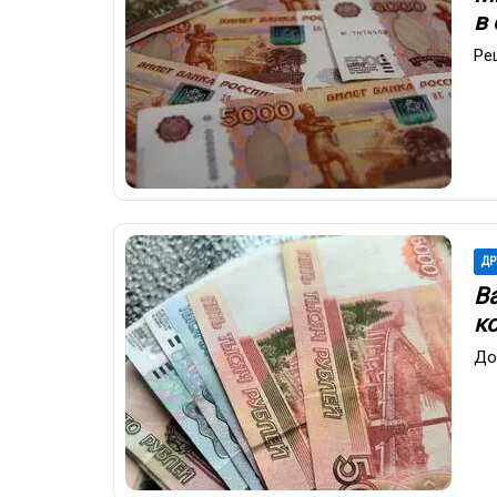
в 
Ре
ДР
В
к
До