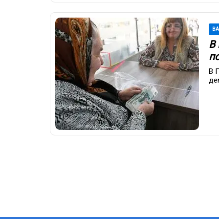
В
В
п
В 
де