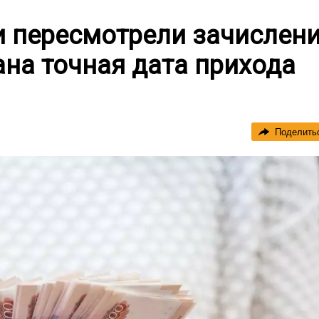
и пересмотрели зачислен
ана точная дата прихода
Поделить