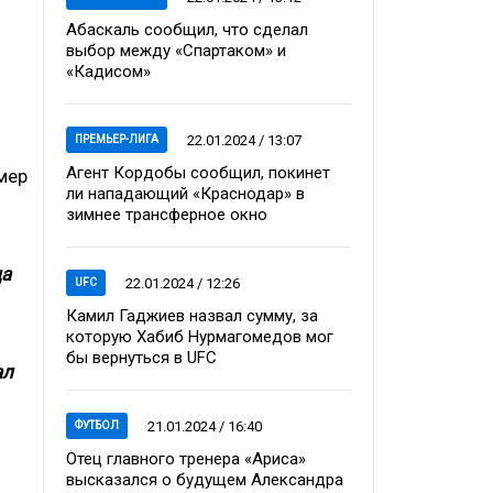
Абаскаль сообщил, что сделал
выбор между «Спартаком» и
«Кадисом»
22.01.2024 / 13:07
ПРЕМЬЕР-ЛИГА
Агент Кордобы сообщил, покинет
мер
ли нападающий «Краснодар» в
зимнее трансферное окно
да
22.01.2024 / 12:26
UFC
Камил Гаджиев назвал сумму, за
которую Хабиб Нурмагомедов мог
бы вернуться в UFC
ал
21.01.2024 / 16:40
ФУТБОЛ
Отец главного тренера «Ариса»
высказался о будущем Александра