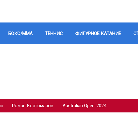
БОКС/ММА
ТЕННИС
ФИГУРНОЕ КАТАНИЕ
С
ии
Роман Костомаров
Australian Open-2024