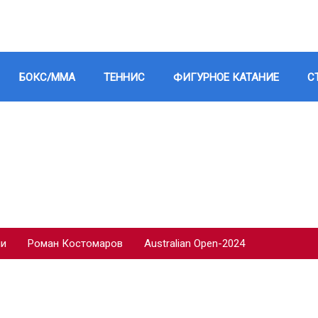
БОКС/ММА
ТЕННИС
ФИГУРНОЕ КАТАНИЕ
С
ии
Роман Костомаров
Australian Open-2024