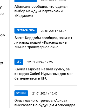
Абаскаль сообщил, что сделал
у
выбор между «Спартаком» и
ее
«Кадисом»
22.01.2024 / 13:07
ПРЕМЬЕР-ЛИГА
ном
Агент Кордобы сообщил, покинет
ли нападающий «Краснодар» в
зимнее трансферное окно
22.01.2024 / 12:26
UFC
да
Камил Гаджиев назвал сумму, за
которую Хабиб Нурмагомедов мог
бы вернуться в UFC
21.01.2024 / 16:40
ФУТБОЛ
Отец главного тренера «Ариса»
высказался о будущем Александра