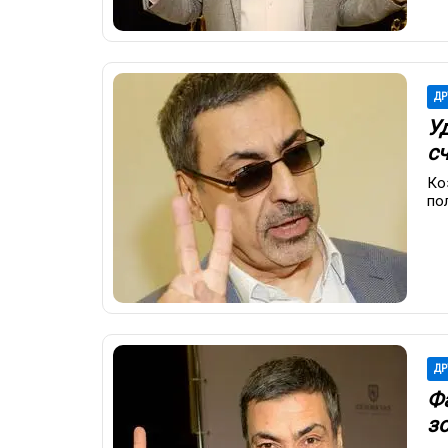
ДР
У
с
Ко
по
ДР
Ф
з