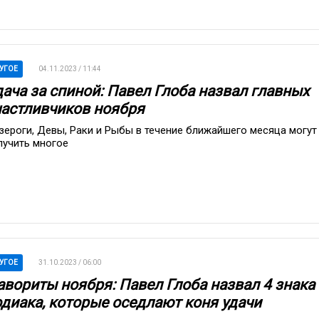
УГОЕ
04.11.2023 / 11:44
дача за спиной: Павел Глоба назвал главных
частливчиков ноября
зероги, Девы, Раки и Рыбы в течение ближайшего месяца могут
лучить многое
УГОЕ
31.10.2023 / 06:00
авориты ноября: Павел Глоба назвал 4 знака
одиака, которые оседлают коня удачи