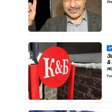
Им
ДР
З
&
н
Ру