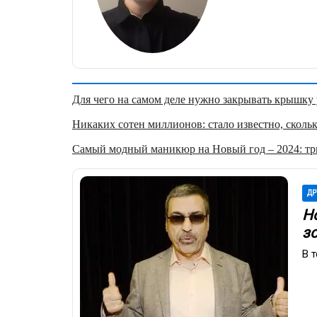
Для чего на самом деле нужно закрывать крышку у
Никаких сотен миллионов: стало известно, скольк
Самый модный маникюр на Новый год – 2024: три
ДР
Н
зо
В 