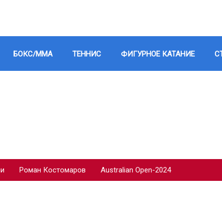
БОКС/ММА
ТЕННИС
ФИГУРНОЕ КАТАНИЕ
С
ии
Роман Костомаров
Australian Open-2024