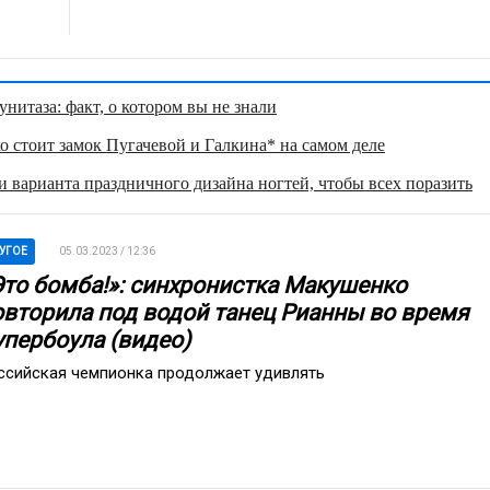
нитаза: факт, о котором вы не знали
о стоит замок Пугачевой и Галкина* на самом деле
 варианта праздничного дизайна ногтей, чтобы всех поразить
УГОЕ
05.03.2023 / 12:36
Это бомба!»: синхронистка Макушенко
овторила под водой танец Рианны во время
упербоула (видео)
ссийская чемпионка продолжает удивлять