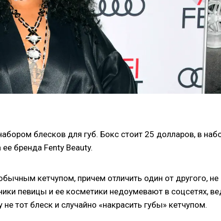
абором блесков для губ. Бокс стоит 25 долларов, в наб
ее бренда Fenty Beauty.
обычным кетчупом, причем отличить один от другого, не
ики певицы и ее косметики недоумевают в соцсетях, ве
у не тот блеск и случайно «накрасить губы» кетчупом.