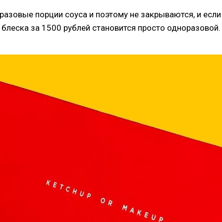
азовые порции соуса и поэтому не закрываются, и если
 блеска за 1500 рублей становится просто одноразовой.