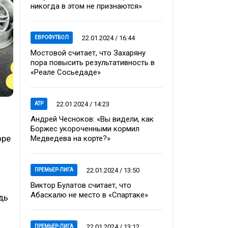
никогда в этом не признаются»
22.01.2024 / 16:44
ЕВРОФУТБОЛ
Мостовой считает, что Захаряну
пора повысить результативность в
«Реале Сосьедаде»
22.01.2024 / 14:23
ATP
Андрей Чесноков: «Вы видели, как
Боржес укороченными кормил
оре
Медведева на корте?»
22.01.2024 / 13:50
ПРЕМЬЕР-ЛИГА
Виктор Булатов считает, что
Абаскалю не место в «Спартаке»
дь
22.01.2024 / 13:12
ПРЕМЬЕР-ЛИГА