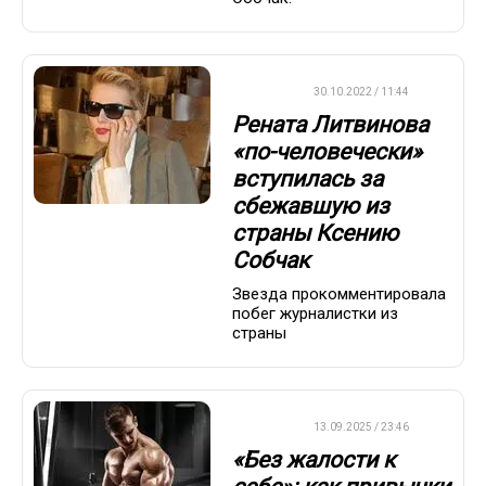
ДРУГОЕ
30.10.2022 / 11:44
Рената Литвинова
«по-человечески»
вступилась за
сбежавшую из
страны Ксению
Собчак
Звезда прокомментировала
побег журналистки из
страны
ДРУГОЕ
13.09.2025 / 23:46
«Без жалости к