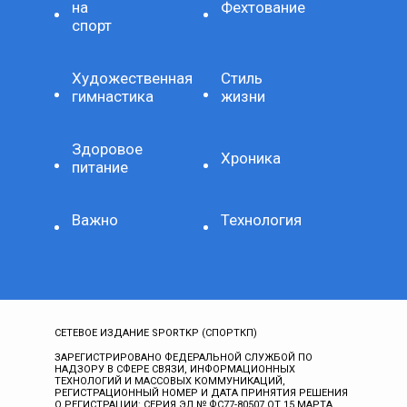
на
Фехтование
спорт
Художественная
Стиль
гимнастика
жизни
Здоровое
Хроника
питание
Важно
Технология
СЕТЕВОЕ ИЗДАНИЕ SPORTKP (СПОРТКП)
ЗАРЕГИСТРИРОВАНО ФЕДЕРАЛЬНОЙ СЛУЖБОЙ ПО
НАДЗОРУ В СФЕРЕ СВЯЗИ, ИНФОРМАЦИОННЫХ
ТЕХНОЛОГИЙ И МАССОВЫХ КОММУНИКАЦИЙ,
РЕГИСТРАЦИОННЫЙ НОМЕР И ДАТА ПРИНЯТИЯ РЕШЕНИЯ
О РЕГИСТРАЦИИ: СЕРИЯ ЭЛ № ФС77-80507 ОТ 15 МАРТА