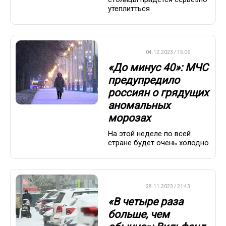
утеплитться
ВАЖНО
04.12.2023 / 15:06
«До минус 40»: МЧС
предупредило
россиян о грядущих
аномальных
морозах
На этой неделе по всей
стране будет очень холодно
ДРУГОЕ
28.11.2023 / 21:43
«В четыре раза
больше, чем