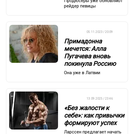
Продюсеры уже обновляют
рейдер певицы
ДРУГОЕ
05.11.2023 / 20:09
Примадонна
мечется: Алла
Пугачева вновь
покинула Россию
Она уже в Латвии
ДРУГОЕ
13.09.2025 / 23:46
«Без жалости к
себе»: как привычки
формируют успех
Ларссен предлагает начать