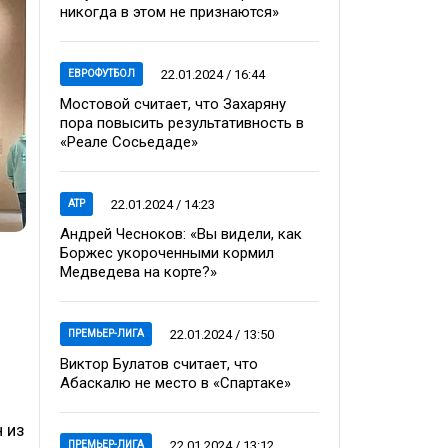
никогда в этом не признаются»
22.01.2024 / 16:44
ЕВРОФУТБОЛ
Мостовой считает, что Захаряну
пора повысить результативность в
«Реале Сосьедаде»
22.01.2024 / 14:23
ATP
Андрей Чесноков: «Вы видели, как
Боржес укороченными кормил
Медведева на корте?»
22.01.2024 / 13:50
ПРЕМЬЕР-ЛИГА
Виктор Булатов считает, что
Абаскалю не место в «Спартаке»
 из
22.01.2024 / 13:12
ПРЕМЬЕР-ЛИГА