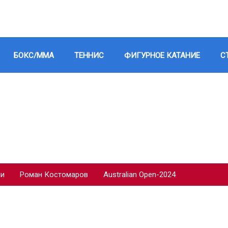
БОКС/ММА
ТЕННИС
ФИГУРНОЕ КАТАНИЕ
С
ии
Роман Костомаров
Australian Open-2024