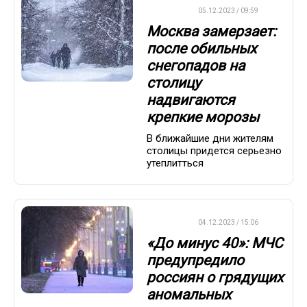
ДРУГОЕ
05.12.2023 / 09:59
Москва замерзает:
после обильных
снегопадов на
столицу
надвигаются
крепкие морозы
В ближайшие дни жителям
столицы придется серьезно
утеплитться
ВАЖНО
04.12.2023 / 15:06
«До минус 40»: МЧС
предупредило
россиян о грядущих
аномальных