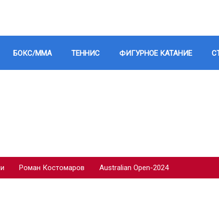
БОКС/ММА
ТЕННИС
ФИГУРНОЕ КАТАНИЕ
С
ии
Роман Костомаров
Australian Open-2024