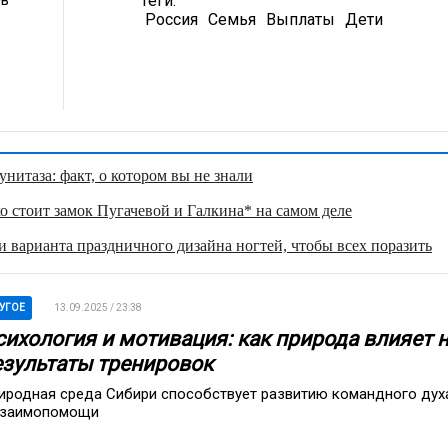
Теги:
Россия
Семья
Выплаты
Дети
нитаза: факт, о котором вы не знали
о стоит замок Пугачевой и Галкина* на самом деле
 варианта праздничного дизайна ногтей, чтобы всех поразить
УГОЕ
13.09.2025 / 23:38
сихология и мотивация: как природа влияет 
езультаты тренировок
иродная среда Сибири способствует развитию командного дух
взаимопомощи