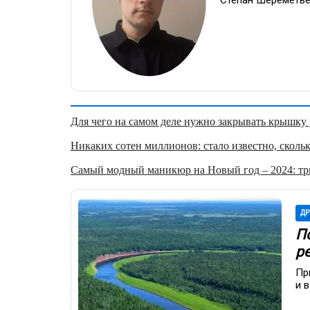
Для чего на самом деле нужно закрывать крышку у
Никаких сотен миллионов: стало известно, скольк
Самый модный маникюр на Новый год – 2024: три
ДР
П
р
Пр
и 