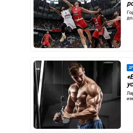
р
Го
до
ДР
«
у
Ла
из