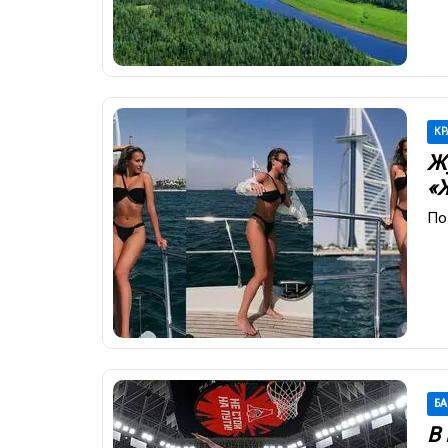
КР
Ж
«
По
БА
В