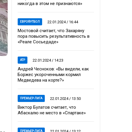
никогда в этом не признаются»
22.01.2024 / 16:44
ЕВРОФУТБОЛ
Мостовой считает, что Захаряну
пора повысить результативность в
«Реале Сосьедаде»
22.01.2024 / 14:23
ATP
Андрей Чесноков: «Вы видели, как
Боржес укороченными кормил
Медведева на корте?»
22.01.2024 / 13:50
ПРЕМЬЕР-ЛИГА
Виктор Булатов считает, что
Абаскалю не место в «Спартаке»
22.01.2024 / 13:12
ПРЕМЬЕР-ЛИГА