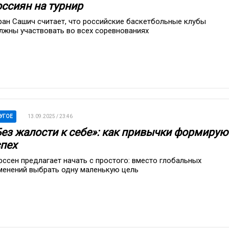
оссиян на турнир
ран Сашич считает, что российские баскетбольные клубы
лжны участвовать во всех соревнованиях
УГОЕ
13.09.2025 / 23:46
Без жалости к себе»: как привычки формирую
спех
рссен предлагает начать с простого: вместо глобальных
менений выбрать одну маленькую цель