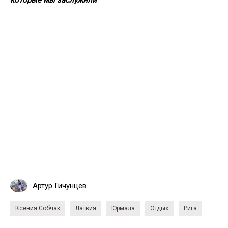
Артур Гичунцев
Ксения Собчак
Латвия
Юрмала
Отдых
Рига