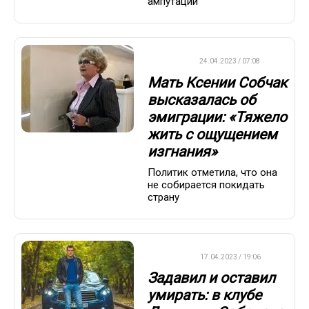
ампутации
ВАЖНО
24.04.2023 / 07:08
Мать Ксении Собчак
высказалась об
эмиграции: «Тяжело
жить с ощущением
изгнания»
Политик отметила, что она
не собирается покидать
страну
ФУТБОЛ
17.04.2023 / 19:06
Задавил и оставил
умирать: в клубе