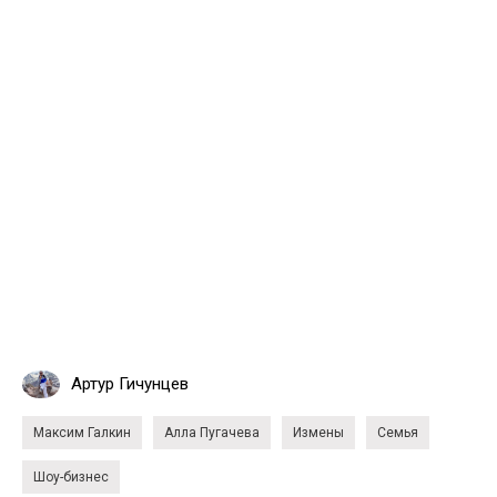
Артур Гичунцев
Максим Галкин
Алла Пугачева
Измены
Семья
Шоу-бизнес