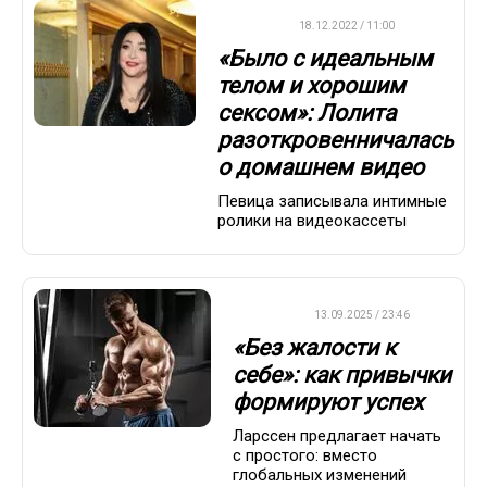
ДРУГОЕ
18.12.2022 / 11:00
«Было с идеальным
телом и хорошим
сексом»: Лолита
разоткровенничалась
о домашнем видео
Певица записывала интимные
ролики на видеокассеты
ДРУГОЕ
13.09.2025 / 23:46
«Без жалости к
себе»: как привычки
формируют успех
Ларссен предлагает начать
с простого: вместо
глобальных изменений