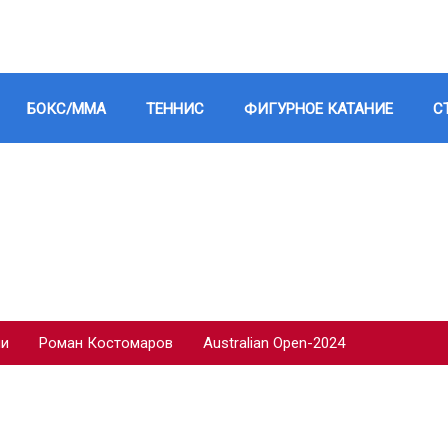
БОКС/ММА
ТЕННИС
ФИГУРНОЕ КАТАНИЕ
С
ии
Роман Костомаров
Australian Open-2024