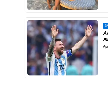
ДР
А
ж
Ар