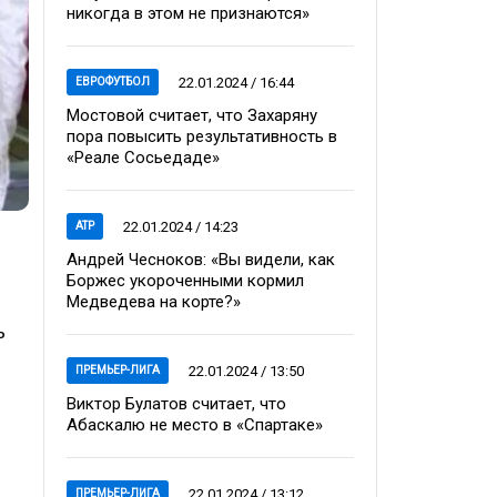
никогда в этом не признаются»
22.01.2024 / 16:44
ЕВРОФУТБОЛ
Мостовой считает, что Захаряну
пора повысить результативность в
«Реале Сосьедаде»
22.01.2024 / 14:23
ATP
Андрей Чесноков: «Вы видели, как
Боржес укороченными кормил
Медведева на корте?»
ь
22.01.2024 / 13:50
ПРЕМЬЕР-ЛИГА
Виктор Булатов считает, что
Абаскалю не место в «Спартаке»
22.01.2024 / 13:12
ПРЕМЬЕР-ЛИГА