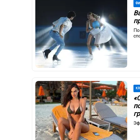
ФИ
В
п
По
сп
КР
«
п
г
Эф