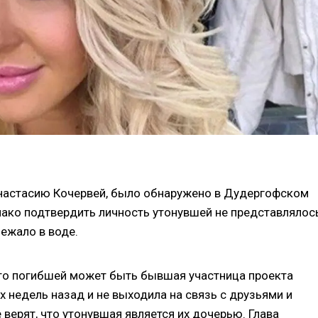
настасию Кочервей, было обнаружено в Дудергофском
днако подтвердить личность утонувшей не представлялос
ежало в воде.
что погибшей может быть бывшая участница проекта
х недель назад и не выходила на связь с друзьями и
верят, что утонувшая является их дочерью. Глава