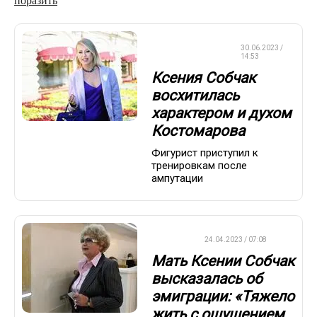
поразить
ФИГУРНОЕ
30.06.2023 /
КАТАНИЕ
14:53
Ксения Собчак
восхитилась
характером и духом
Костомарова
Фигурист приступил к
тренировкам после
ампутации
ВАЖНО
24.04.2023 / 07:08
Мать Ксении Собчак
высказалась об
эмиграции: «Тяжело
жить с ощущением