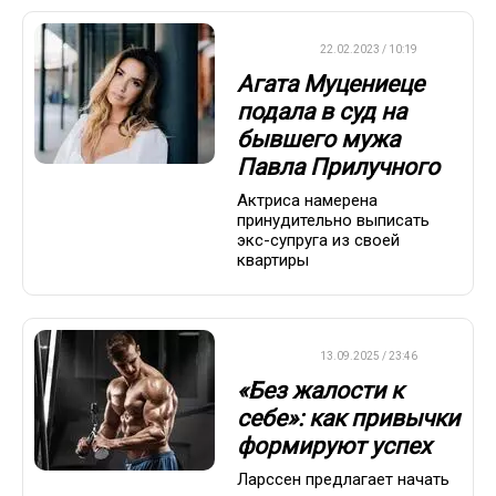
ДРУГОЕ
22.02.2023 / 10:19
Агата Муцениеце
подала в суд на
бывшего мужа
Павла Прилучного
Актриса намерена
принудительно выписать
экс-супруга из своей
квартиры
ДРУГОЕ
13.09.2025 / 23:46
«Без жалости к
себе»: как привычки
формируют успех
Ларссен предлагает начать