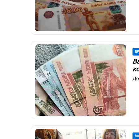
ДР
В
к
До
В