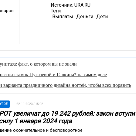
Источник:
URA.RU
оваров
Теги:
Выплаты
Деньги
Дети
нитаза: факт, о котором вы не знали
о стоит замок Пугачевой и Галкина* на самом деле
 варианта праздничного дизайна ногтей, чтобы всех поразить
УГОЕ
22.11.2023 / 15:02
РОТ увеличат до 19 242 рублей: закон вступи
силу 1 января 2024 года
шение окончательное и бесповоротное