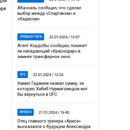
для
Абаскаль сообщил, что сделал
ере
выбор между «Спартаком» и
«Кадисом»
22.01.2024 / 13:07
ПРЕМЬЕР-ЛИГА
Агент Кордобы сообщил, покинет
ли нападающий «Краснодар» в
зимнее трансферное окно
22.01.2024 / 12:26
UFC
Камил Гаджиев назвал сумму, за
которую Хабиб Нурмагомедов мог
бы вернуться в UFC
21.01.2024 / 16:40
ФУТБОЛ
Отец главного тренера «Ариса»
высказался о будущем Александра