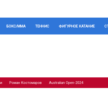
БОКС/ММА
ТЕННИС
ФИГУРНОЕ КАТАНИЕ
С
ии
Роман Костомаров
Australian Open-2024