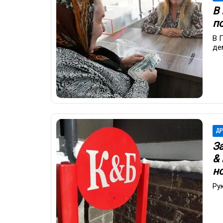
В
п
В 
де
ДР
З
&
н
Ру