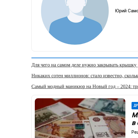
Юрий Сам
Для чего на самом деле нужно закрывать крышку у
Никаких сотен миллионов: стало известно, скольк
Самый модный маникюр на Новый год – 2024: три
ДР
М
в 
Ре