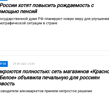
 России хотят повысить рождаемость с
омощью пенсий
Государственной думе РФ планируют новую меру для улучшени
мографической ситуации в стране
УГОЕ
29.09.2023 / 23:39
акроются полностью: сеть магазинов «Красн
 Белое» объявила печальную для россиян
овость
ководители алкомаркетов приняли непростое решение