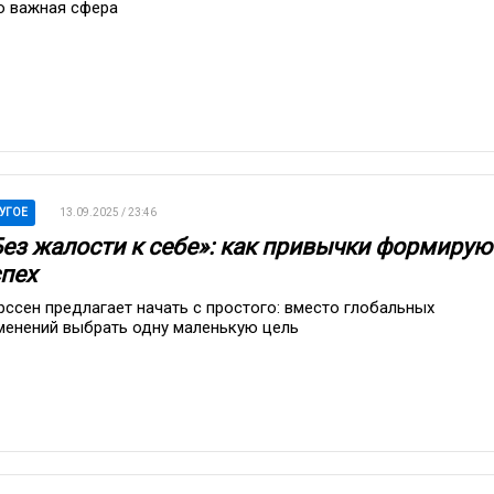
о важная сфера
УГОЕ
13.09.2025 / 23:46
Без жалости к себе»: как привычки формирую
спех
рссен предлагает начать с простого: вместо глобальных
менений выбрать одну маленькую цель