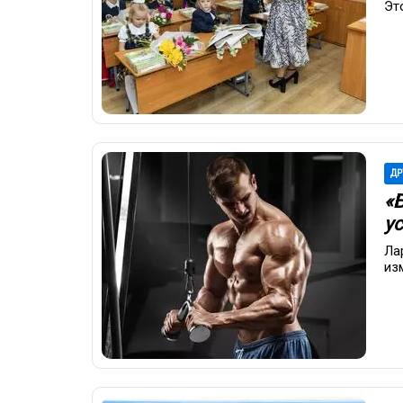
Эт
ДР
«
у
Ла
из