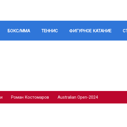
БОКС/ММА
ТЕННИС
ФИГУРНОЕ КАТАНИЕ
С
ии
Роман Костомаров
Australian Open-2024