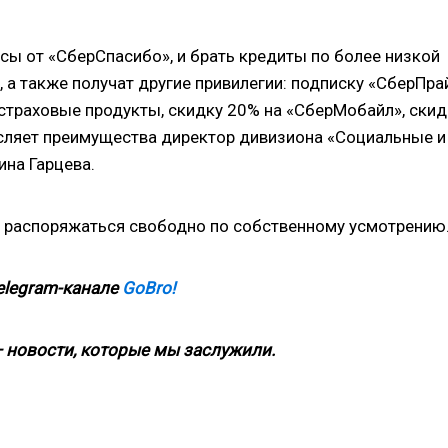
усы от «СберСпасибо», и брать кредиты по более низкой
, а также получат другие привилегии: подписку «СберПра
а страховые продукты, скидку 20% на «СберМобайл», скид
исляет преимущества директор дивизиона «Социальные и
на Гарцева.
т распоряжаться свободно по собственному усмотрению
elegram-канале
GoBro!
 новости, которые мы заслужили.