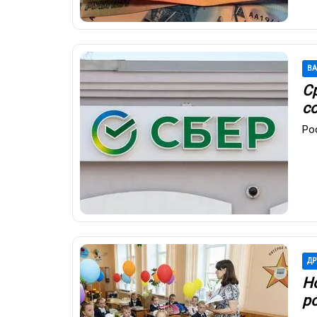
В
С
с
Ро
ДР
Н
ро