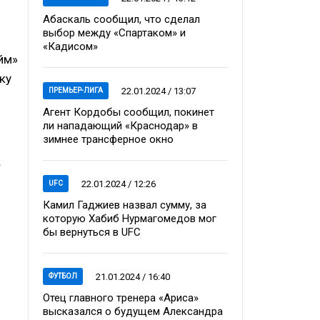
Абаскаль сообщил, что сделал
выбор между «Спартаком» и
«Кадисом»
йм»
ку
22.01.2024 / 13:07
ПРЕМЬЕР-ЛИГА
Агент Кордобы сообщил, покинет
ли нападающий «Краснодар» в
зимнее трансферное окно
.
22.01.2024 / 12:26
UFC
Камил Гаджиев назвал сумму, за
которую Хабиб Нурмагомедов мог
бы вернуться в UFC
21.01.2024 / 16:40
ФУТБОЛ
Отец главного тренера «Ариса»
высказался о будущем Александра