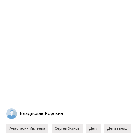
Владислав Корякин
Анастасия Ивлеева
Сергей Жуков
Дети
Дети звезд