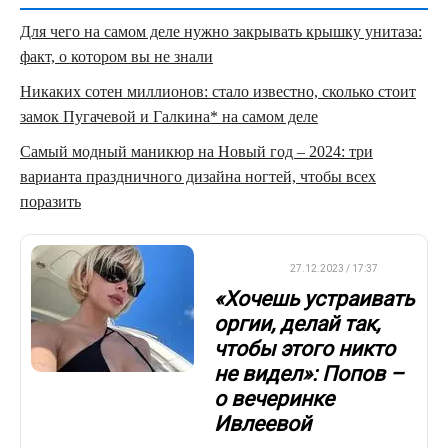
Для чего на самом деле нужно закрывать крышку унитаза:
факт, о котором вы не знали
Никаких сотен миллионов: стало известно, сколько стоит
замок Пугачевой и Галкина* на самом деле
Самый модный маникюр на Новый год – 2024: три
варианта праздничного дизайна ногтей, чтобы всех
поразить
ФУТБОЛ
27.12.2023 / 17:37
«Хочешь устраивать
оргии, делай так,
чтобы этого никто
не видел»: Попов –
о вечеринке
Ивлеевой