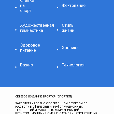
Ставки
на
Фехтование
спорт
Художественная
Стиль
гимнастика
жизни
Здоровое
Хроника
питание
Важно
Технология
СЕТЕВОЕ ИЗДАНИЕ SPORTKP (СПОРТКП)
ЗАРЕГИСТРИРОВАНО ФЕДЕРАЛЬНОЙ СЛУЖБОЙ ПО
НАДЗОРУ В СФЕРЕ СВЯЗИ, ИНФОРМАЦИОННЫХ
ТЕХНОЛОГИЙ И МАССОВЫХ КОММУНИКАЦИЙ,
РЕГИСТРАЦИОННЫЙ НОМЕР И ДАТА ПРИНЯТИЯ РЕШЕНИЯ