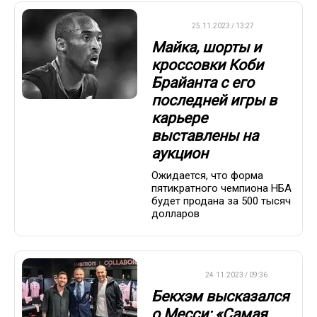
НБА
25.11.2023 / 13:27
Майка, шорты и
кроссовки Коби
Брайанта с его
последней игры в
карьере
выставлены на
аукцион
Ожидается, что форма
пятикратного чемпиона НБА
будет продана за 500 тысяч
долларов
ФУТБОЛ
24.11.2023 / 09:36
Бекхэм высказался
о Месси: «Самая