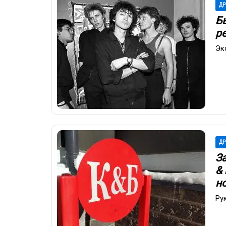
ДР
Б
р
Эк
ДР
З
&
н
Ру