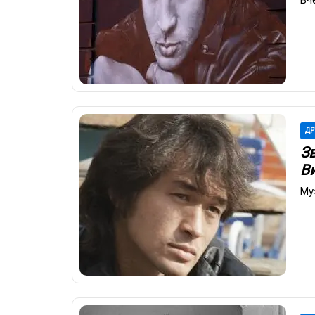
Вч
ДР
З
В
Му