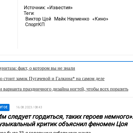
Источник:
«Известия»
Теги:
Виктор Цой
Майк Науменко
«Кино»
СпортКП
нитаза: факт, о котором вы не знали
о стоит замок Пугачевой и Галкина* на самом деле
 варианта праздничного дизайна ногтей, чтобы всех поразить
УГОЕ
16.08.2023 / 08:43
м следует гордиться, таких героев немного»
узыкальный критик объяснил феномен Цоя