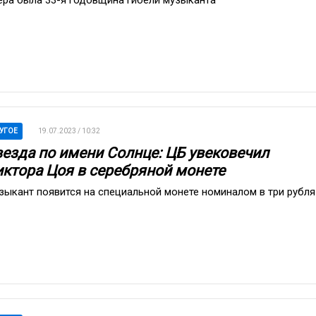
ера была 33-я годовщина гибели музыканта
УГОЕ
19.07.2023 / 10:32
везда по имени Солнце: ЦБ увековечил
иктора Цоя в серебряной монете
зыкант появится на специальной монете номиналом в три рубля