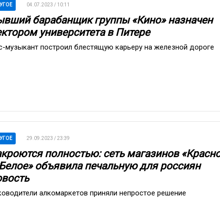
УГОЕ
04.07.2023 / 10:11
ывший барабанщик группы «Кино» назначен
ектором университета в Питере
с-музыкант построил блестящую карьеру на железной дороге
УГОЕ
29.09.2023 / 23:39
акроются полностью: сеть магазинов «Красн
 Белое» объявила печальную для россиян
овость
ководители алкомаркетов приняли непростое решение