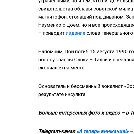
утраченными, но и тем, что нигде больше
свидетельства облавы советской милици
магнитофон, стоявший под диваном. Зап
Науменко с Цоем, но и все происходяще
– приводит
издание
слова генерального
Напомним, Цой погиб 15 августа 1990 г
полосу трассы Слока – Талси и врезался
скончался на месте.
Основатель и бессменный вокалист «Зоо
результате инсульта.
Больше интересных фото и видео – в T
Telegram-канал
«А теперь внимание!»
– 