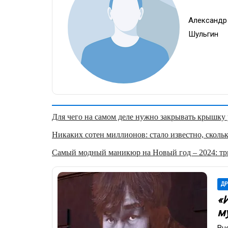
Александр
Шульгин
Для чего на самом деле нужно закрывать крышку у
Никаких сотен миллионов: стало известно, скольк
Самый модный маникюр на Новый год – 2024: три
ДР
«И
м