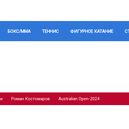
БОКС/ММА
ТЕННИС
ФИГУРНОЕ КАТАНИЕ
С
ии
Роман Костомаров
Australian Open-2024