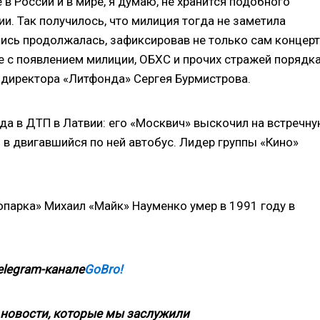
 в России и в мире, я думаю, не хранится подобного
и. Так получилось, что милиция тогда не заметила
ись продолжалась, зафиксировав не только сам концерт
е с появлением милиции, ОБХС и прочих стражей порядка
 директора «Литфонда» Сергея Бурмистрова.
ода в ДТП в Латвии: его «Москвич» выскочил на встречн
 в двигавшийся по ней автобус. Лидер группы «Кино»
парка» Михаил «Майк» Науменко умер в 1991 году в
elegram-канале
GoBro!
новости, которые мы заслужили