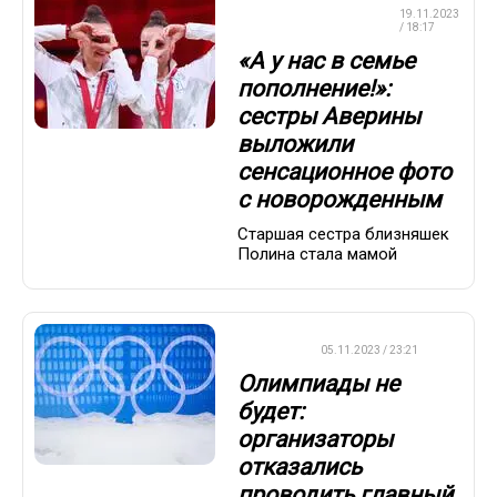
ХУДОЖЕСТВЕННАЯ
19.11.2023
ГИМНАСТИКА
/ 18:17
«А у нас в семье
пополнение!»:
сестры Аверины
выложили
сенсационное фото
с новорожденным
Старшая сестра близняшек
Полина стала мамой
ДРУГОЕ
05.11.2023 / 23:21
Олимпиады не
будет:
организаторы
отказались
проводить главный