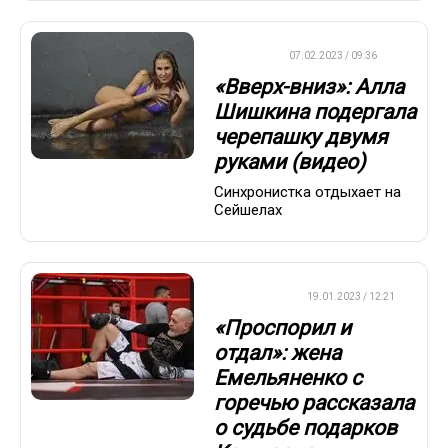
ДРУГОЕ
07.02.2023 / 09:36
«Вверх-вниз»: Алла
Шишкина подергала
черепашку двумя
руками (видео)
Синхронистка отдыхает на
Сейшелах
БОКС/ММА
19.01.2023 / 12:21
«Проспорил и
отдал»: жена
Емельяненко с
горечью рассказала
о судьбе подарков