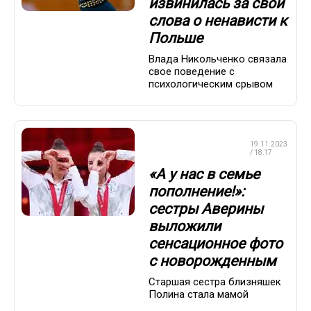
извинилась за свои
слова о ненависти к
Польше
Влада Никольченко связала
свое поведение с
психологическим срывом
ХУДОЖЕСТВЕННАЯ
19.11.2023
ГИМНАСТИКА
/ 18:17
«А у нас в семье
пополнение!»:
сестры Аверины
выложили
сенсационное фото
с новорожденным
Старшая сестра близняшек
Полина стала мамой