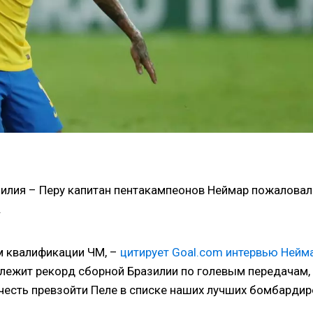
илия – Перу капитан пентакампеонов Неймар пожаловал
.
м квалификации ЧМ, –
цитирует Goal.com интервью Нейм
длежит рекорд сборной Бразилии по голевым передачам,
 честь превзойти Пеле в списке наших лучших бомбардир