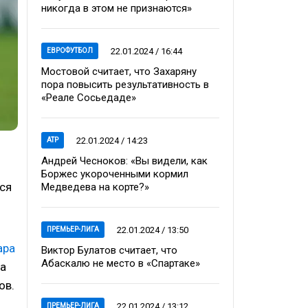
никогда в этом не признаются»
22.01.2024 / 16:44
ЕВРОФУТБОЛ
Мостовой считает, что Захаряну
пора повысить результативность в
«Реале Сосьедаде»
22.01.2024 / 14:23
ATP
Андрей Чесноков: «Вы видели, как
Боржес укороченными кормил
ся
Медведева на корте?»
22.01.2024 / 13:50
ПРЕМЬЕР-ЛИГА
ара
Виктор Булатов считает, что
Абаскалю не место в «Спартаке»
 а
ов.
22.01.2024 / 13:12
ПРЕМЬЕР-ЛИГА