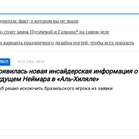
нитаза: факт, о котором вы не знали
о стоит замок Пугачевой и Галкина* на самом деле
 варианта праздничного дизайна ногтей, чтобы всех поразить
ТБОЛ
19.01.2024 / 09:50
оявилась новая инсайдерская информация о
удущем Неймара в «Аль-Хиляле»
уб решил исключить бразильского игрока из заявки