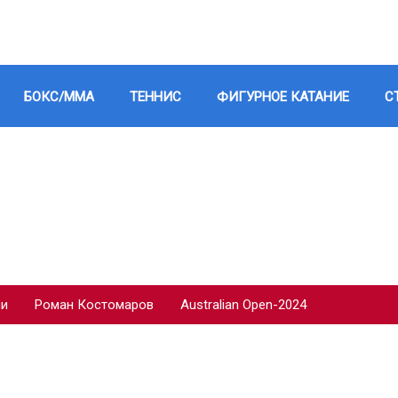
БОКС/ММА
ТЕННИС
ФИГУРНОЕ КАТАНИЕ
С
ии
Роман Костомаров
Australian Open-2024