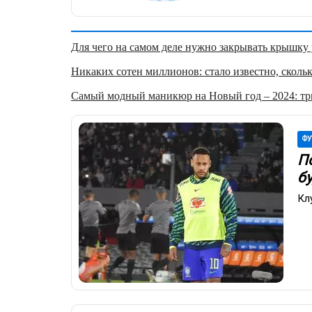
Для чего на самом деле нужно закрывать крышку у
Никаких сотен миллионов: стало известно, скольк
Самый модный маникюр на Новый год – 2024: три
ФУ
П
б
Кл