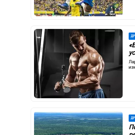
ДР
«
у
Ла
из
ДР
П
р