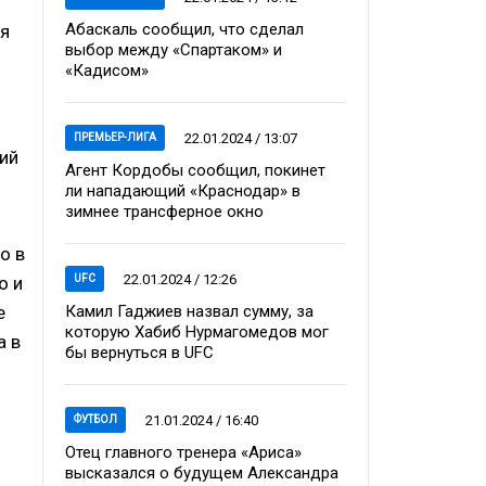
Абаскаль сообщил, что сделал
ся
выбор между «Спартаком» и
«Кадисом»
22.01.2024 / 13:07
ПРЕМЬЕР-ЛИГА
щий
Агент Кордобы сообщил, покинет
ли нападающий «Краснодар» в
зимнее трансферное окно
о в
22.01.2024 / 12:26
UFC
о и
Камил Гаджиев назвал сумму, за
е
которую Хабиб Нурмагомедов мог
а в
бы вернуться в UFC
21.01.2024 / 16:40
ФУТБОЛ
Отец главного тренера «Ариса»
высказался о будущем Александра