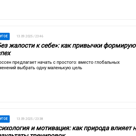
УГОЕ
13.09.2025 / 23:46
Без жалости к себе»: как привычки формирую
спех
рссен предлагает начать с простого: вместо глобальных
менений выбрать одну маленькую цель
УГОЕ
13.09.2025 / 23:38
сихология и мотивация: как природа влияет 
езультаты тренировок