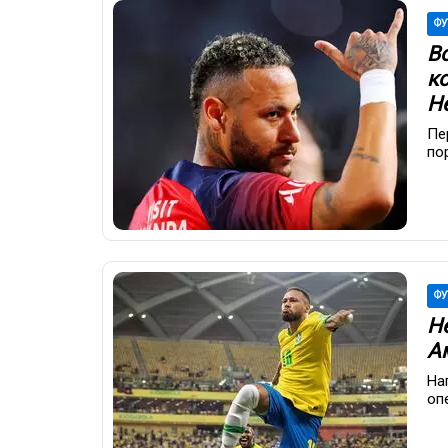
ФУ
В
к
Н
Пе
по
ФУ
Н
А
На
оп