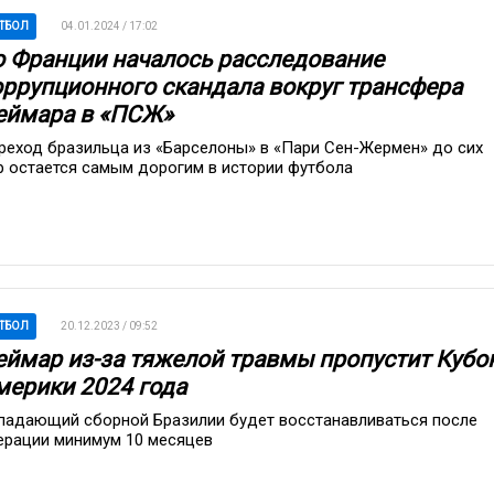
ТБОЛ
04.01.2024 / 17:02
о Франции началось расследование
оррупционного скандала вокруг трансфера
еймара в «ПСЖ»
реход бразильца из «Барселоны» в «Пари Сен-Жермен» до сих
р остается самым дорогим в истории футбола
ТБОЛ
20.12.2023 / 09:52
еймар из-за тяжелой травмы пропустит Кубо
мерики 2024 года
падающий сборной Бразилии будет восстанавливаться после
ерации минимум 10 месяцев