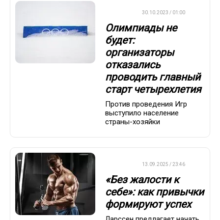
ДРУГОЕ
30.10.2023 / 01:00
Олимпиады не
будет:
организаторы
отказались
проводить главный
старт четырехлетия
Против проведения Игр
выступило население
страны-хозяйки
ДРУГОЕ
13.09.2025 / 23:46
«Без жалости к
себе»: как привычки
формируют успех
Ларссен предлагает начать