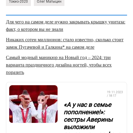
Токио-2020
Олег Матыцин
Для чего на самом деле нужно закрывать крышку унитаза:
факт, о котором вы не знали
Никаких сотен миллионов: стало известно, сколько стоит
замок Пугачевой и Галкина* на самом деле
Самый модный маникюр на Новый год – 2024: три
варианта праздничного дизайна ногтей, чтобы всех
поразить
ХУДОЖЕСТВЕННАЯ
19.11.2023
ГИМНАСТИКА
/ 18:17
«А у нас в семье
пополнение!»:
сестры Аверины
выложили