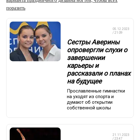
варианта праздничного дизайна ногтей, чтобы всех
поразить
ХУДОЖЕСТВЕННАЯ
05.12.2023
ГИМНАСТИКА
/ 21:09
Сестры Аверины
опровергли слухи о
завершении
карьеры и
рассказали о планах
на будущее
Прославленные гимнастки
на уходят из спорта и
думают об открытии
собственной школы
ХУДОЖЕСТВЕННАЯ
21.11.2023
ГИМНАСТИКА
/ 23:47