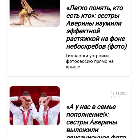
«Легко понять, кто
есть кто»: сестры
Аверины изумили
эффектной
растяжкой на фоне
небоскребов (фото)
Гимнастки устроили
фотосессию прямо на
крыше
ХУДОЖЕСТВЕННАЯ
19.11.2023
ГИМНАСТИКА
/ 18:17
«А у нас в семье
пополнение!»:
сестры Аверины
выложили
сенсационное фото