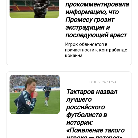
прокомментировала
информацию, что
Промесу грозит
экстрадиция и
последующий арест
Игрок обвиняется в
причастности к контрабанде
кокаина
ФУТБОЛ
06.01.2024 / 17:24
Тактаров назвал
лучшего
российского
футболиста в
истории:
«Появление такого
игрока — лотерея»