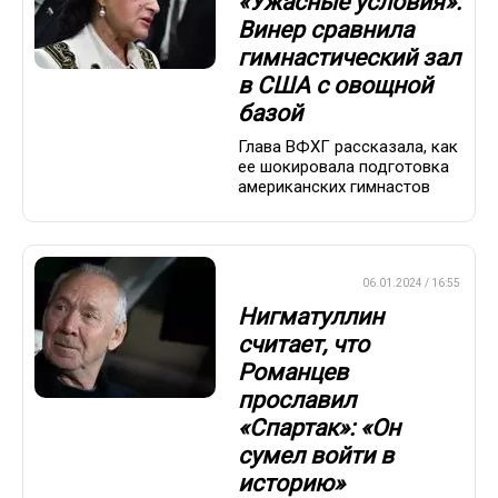
«Ужасные условия»:
Винер сравнила
гимнастический зал
в США с овощной
базой
Глава ВФХГ рассказала, как
ее шокировала подготовка
американских гимнастов
ПРЕМЬЕР-ЛИГА
06.01.2024 / 16:55
Нигматуллин
считает, что
Романцев
прославил
«Спартак»: «Он
сумел войти в
историю»