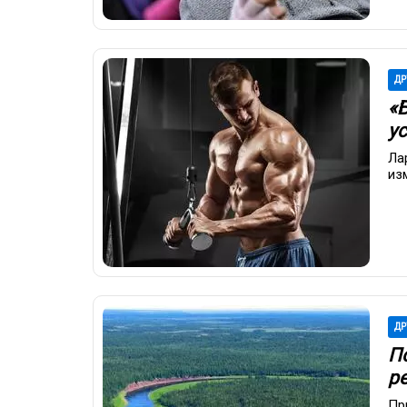
ДР
«
у
Ла
из
ДР
П
р
Пр