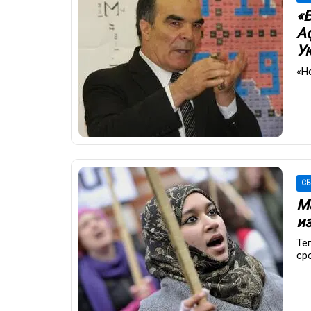
«
Аф
У
«Н
СБ
М
и
Те
ср