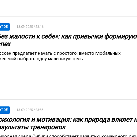
УГОЕ
13.09.2025 / 23:46
Без жалости к себе»: как привычки формирую
спех
рссен предлагает начать с простого: вместо глобальных
менений выбрать одну маленькую цель
УГОЕ
13.09.2025 / 23:38
сихология и мотивация: как природа влияет 
езультаты тренировок
иродная среда Сибири способствует развитию командного дух