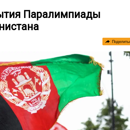
ытия Паралимпиады
нистана
Поделить