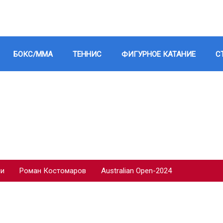
БОКС/ММА
ТЕННИС
ФИГУРНОЕ КАТАНИЕ
С
ии
Роман Костомаров
Australian Open-2024