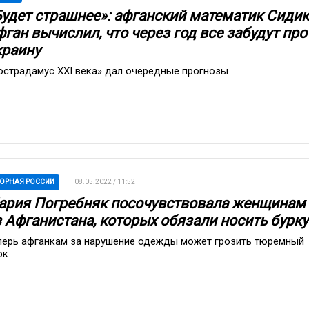
Будет страшнее»: афганский математик Сидик
ган вычислил, что через год все забудут про
краину
острадамус XXI века» дал очередные прогнозы
ОРНАЯ РОССИИ
08.05.2022 / 11:52
ария Погребняк посочувствовала женщинам
з Афганистана, которых обязали носить бурку
перь афганкам за нарушение одежды может грозить тюремный
ок