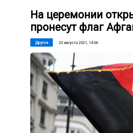
На церемонии откр
пронесут флаг Афга
23 августа 2021, 14:06
Другое