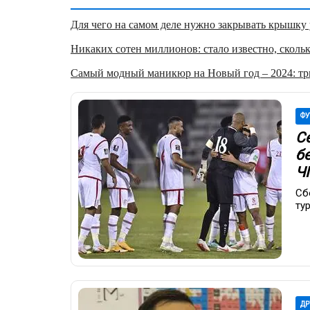
Для чего на самом деле нужно закрывать крышку у
Никаких сотен миллионов: стало известно, скольк
Самый модный маникюр на Новый год – 2024: три
ФУ
С
б
Ч
Сб
ту
ДР