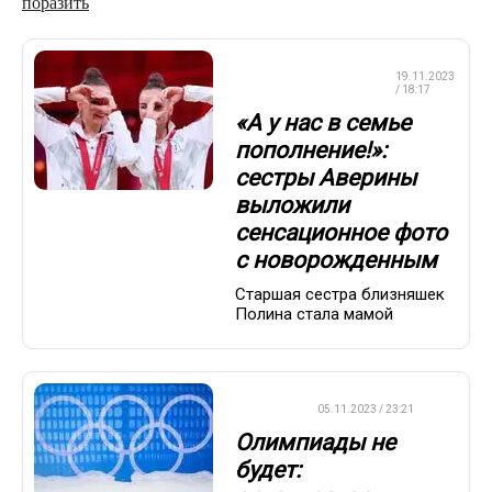
поразить
ХУДОЖЕСТВЕННАЯ
19.11.2023
ГИМНАСТИКА
/ 18:17
«А у нас в семье
пополнение!»:
сестры Аверины
выложили
сенсационное фото
с новорожденным
Старшая сестра близняшек
Полина стала мамой
ДРУГОЕ
05.11.2023 / 23:21
Олимпиады не
будет: