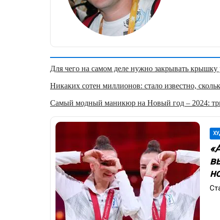
Для чего на самом деле нужно закрывать крышку у
Никаких сотен миллионов: стало известно, скольк
Самый модный маникюр на Новый год – 2024: три
ХУ
«
в
н
Ст