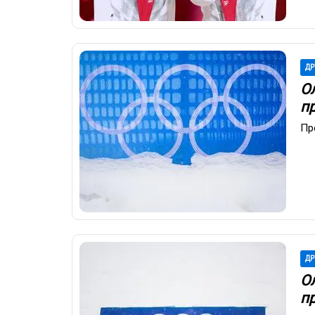
ДР
О
п
Пр
ДР
О
п