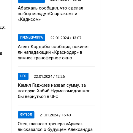
Абаскаль сообщил, что сделал
выбор между «Спартаком» и
«Кадисом»
гда
22.01.2024 / 13:07
ПРЕМЬЕР-ЛИГА
Агент Кордобы сообщил, покинет
ли нападающий «Краснодар» в
а
зимнее трансферное окно
22.01.2024 / 12:26
UFC
Камил Гаджиев назвал сумму, за
которую Хабиб Нурмагомедов мог
бы вернуться в UFC
21.01.2024 / 16:40
ФУТБОЛ
Отец главного тренера «Ариса»
высказался о будущем Александра