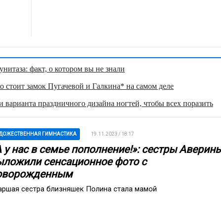
нитаза: факт, о котором вы не знали
о стоит замок Пугачевой и Галкина* на самом деле
 варианта праздничного дизайна ногтей, чтобы всех поразить
ДОЖЕСТВЕННАЯ ГИМНАСТИКА
19.11.2023 / 18:17
А у нас в семье пополнение!»: сестры Аверин
ыложили сенсационное фото с
оворожденным
аршая сестра близняшек Полина стала мамой