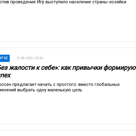
отив проведения Игр выступило население страны-хозяйки
УГОЕ
13.09.2025 / 23:46
Без жалости к себе»: как привычки формирую
спех
рссен предлагает начать с простого: вместо глобальных
менений выбрать одну маленькую цель