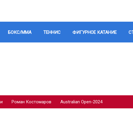
БОКС/ММА
ТЕННИС
ФИГУРНОЕ КАТАНИЕ
С
ии
Роман Костомаров
Australian Open-2024