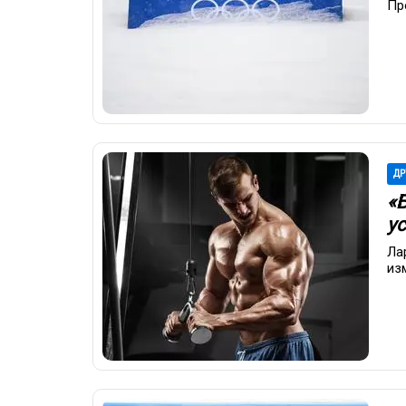
Пр
ДР
«
у
Ла
из