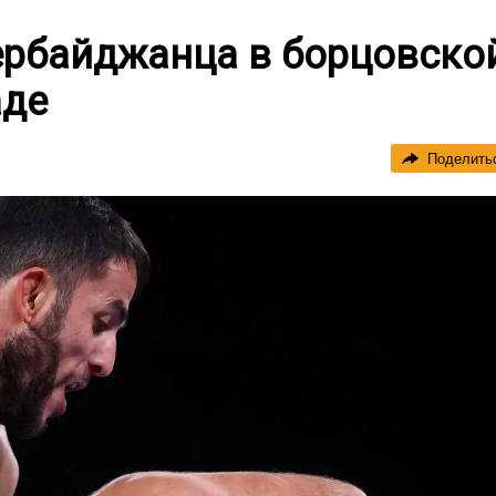
ербайджанца в борцовско
аде
Поделить