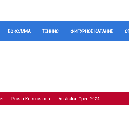
БОКС/ММА
ТЕННИС
ФИГУРНОЕ КАТАНИЕ
С
ии
Роман Костомаров
Australian Open-2024