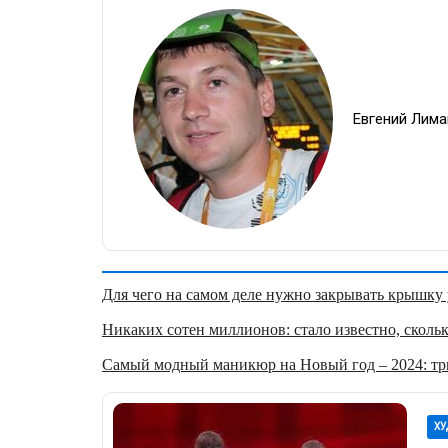
Евгений Лима
Для чего на самом деле нужно закрывать крышку у
Никаких сотен миллионов: стало известно, скольк
Самый модный маникюр на Новый год – 2024: три
ХУ