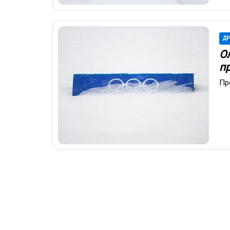
ДР
О
п
Пр