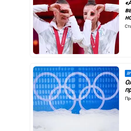
«
в
н
Ст
ДР
О
п
Пр