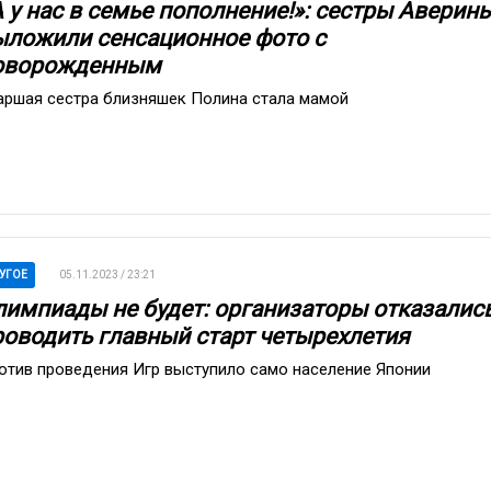
А у нас в семье пополнение!»: сестры Аверин
ыложили сенсационное фото с
оворожденным
аршая сестра близняшек Полина стала мамой
УГОЕ
05.11.2023 / 23:21
лимпиады не будет: организаторы отказалис
роводить главный старт четырехлетия
отив проведения Игр выступило само население Японии