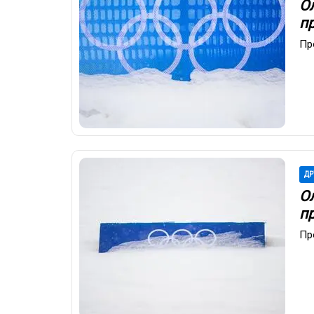
О
п
Пр
ДР
О
п
Пр