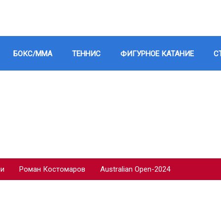
БОКС/ММА
ТЕННИС
ФИГУРНОЕ КАТАНИЕ
С
ии
Роман Костомаров
Australian Open-2024