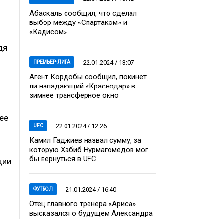
Абаскаль сообщил, что сделал
выбор между «Спартаком» и
«Кадисом»
дя
22.01.2024 / 13:07
ПРЕМЬЕР-ЛИГА
Агент Кордобы сообщил, покинет
ли нападающий «Краснодар» в
зимнее трансферное окно
 ее
22.01.2024 / 12:26
UFC
Камил Гаджиев назвал сумму, за
которую Хабиб Нурмагомедов мог
бы вернуться в UFC
ции
21.01.2024 / 16:40
ФУТБОЛ
Отец главного тренера «Ариса»
высказался о будущем Александра