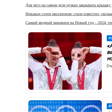
Для чего на самом деле нужно закрывать крышку у
Никаких сотен миллионов: стало известно, скольк
Самый модный маникюр на Новый год – 2024: три
ХУ
«
в
н
Ст
ДР