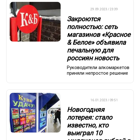
ДРУГОЕ
29.09.2023 / 23:39
Закроются
полностью: сеть
магазинов «Красное
& Белое» объявила
печальную для
россиян новость
Руководители алкомаркетов
приняли непростое решение
ВАЖНО
16.01.2023 / 09:51
Новогодняя
лотерея: стало
известно, кто
выиграл 10