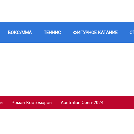
БОКС/ММА
ТЕННИС
ФИГУРНОЕ КАТАНИЕ
С
ии
Роман Костомаров
Australian Open-2024