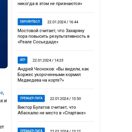
никогда в этом не признаются»
22.01.2024 / 16:44
ЕВРОФУТБОЛ
Мостовой считает, что Захаряну
пора повысить результативность в
«Реале Сосьедаде»
22.01.2024 / 14:23
ATP
Андрей Чесноков: «Вы видели, как
Боржес укороченными кормил
Медведева на корте?»
ле
,
22.01.2024 / 13:50
ПРЕМЬЕР-ЛИГА
х и
Виктор Булатов считает, что
Абаскалю не место в «Спартаке»
ет
22.01.2024 / 13:12
ПРЕМЬЕР-ЛИГА