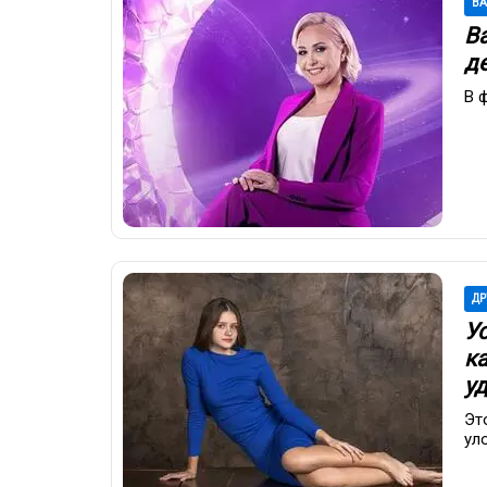
В
Ва
д
В 
ДР
У
к
у
Эт
ул