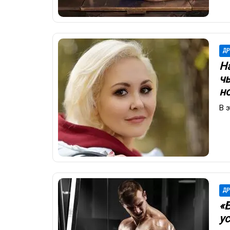
ДР
Н
чь
н
В 
ДР
«
у