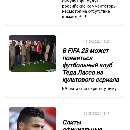
симулятора будут
российские комментаторы,
несмотря на отсутствие
команд РПЛ
ФУТБОЛ
13.09.2022 / 19:27
В FIFA 23 может
появиться
футбольный клуб
Теда Лассо из
культового сериала
EA пытается скрыть утечку
ДРУГОЕ
30.08.2022 / 18:11
Слиты
официальные