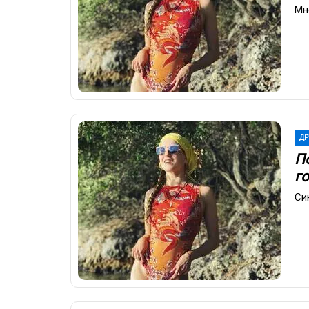
Мн
ДР
П
г
Си