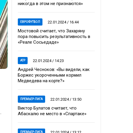
никогда в этом не признаются»
22.01.2024 / 16:44
ЕВРОФУТБОЛ
Мостовой считает, что Захаряну
пора повысить результативность в
«Реале Сосьедаде»
22.01.2024 / 14:23
ATP
Андрей Чесноков: «Вы видели, как
Боржес укороченными кормил
Медведева на корте?»
22.01.2024 / 13:50
ПРЕМЬЕР-ЛИГА
Виктор Булатов считает, что
.
Абаскалю не место в «Спартаке»
22.01.2024 / 13:12
ПРЕМЬЕР-ЛИГА