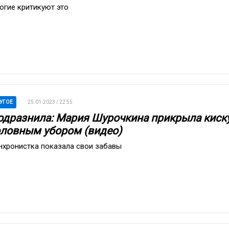
огие критикуют это
УГОЕ
25.01.2023 / 22:55
одразнила: Мария Шурочкина прикрыла киск
оловным убором (видео)
нхронистка показала свои забавы