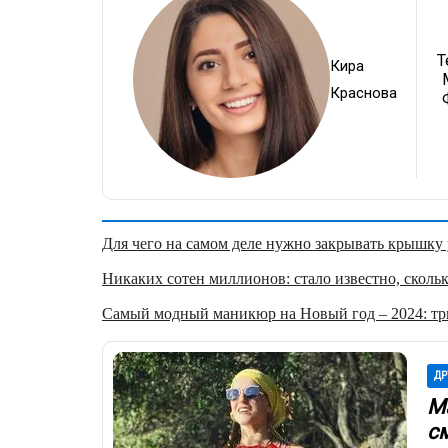
Т
Кира
Краснова
Для чего на самом деле нужно закрывать крышку у
Никаких сотен миллионов: стало известно, скольк
Самый модный маникюр на Новый год – 2024: три
ДР
М
с