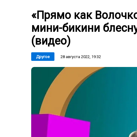
«Прямо как Волочк
мини-бикини блесн
(видео)
28 августа 2022, 19:32
Другое