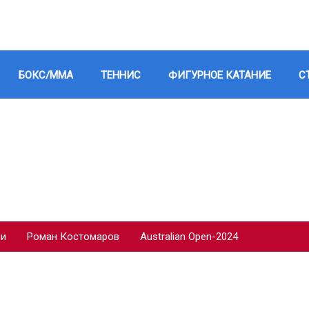
БОКС/ММА
ТЕННИС
ФИГУРНОЕ КАТАНИЕ
С
ии
Роман Костомаров
Australian Open-2024