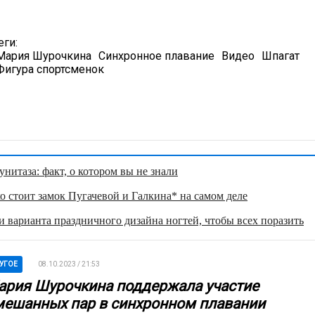
еги:
Мария Шурочкина
Синхронное плавание
Видео
Шпагат
Фигура спортсменок
нитаза: факт, о котором вы не знали
о стоит замок Пугачевой и Галкина* на самом деле
 варианта праздничного дизайна ногтей, чтобы всех поразить
УГОЕ
08.10.2023 / 21:53
ария Шурочкина поддержала участие
мешанных пар в синхронном плавании