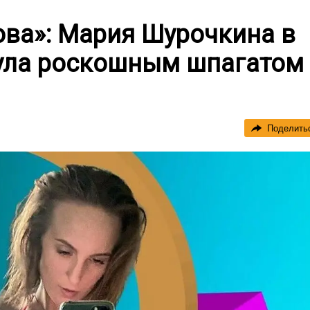
ова»: Мария Шурочкина в
ула роскошным шпагатом
Поделить