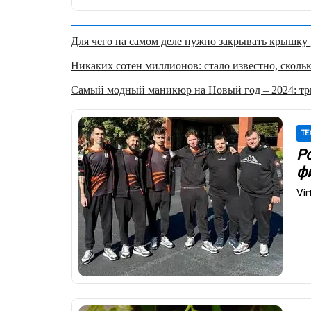
Для чего на самом деле нужно закрывать крышку у
Никаких сотен миллионов: стало известно, скольк
Самый модный маникюр на Новый год – 2024: три
ТЕ
Р
фи
Vi