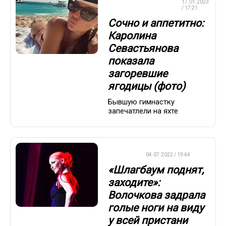
ХУДОЖЕСТВЕННАЯ
17.01.2023
ГИМНАСТИКА
/ 17:21
Сочно и аппетитно:
Каролина
Севастьянова
показала
загоревшие
ягодицы (фото)
Бывшую гимнастку
запечатлели на яхте
ДРУГОЕ
04.07.2022 / 19:44
«Шлагбаум поднят,
заходите»:
Волочкова задрала
голые ноги на виду
у всей пристани