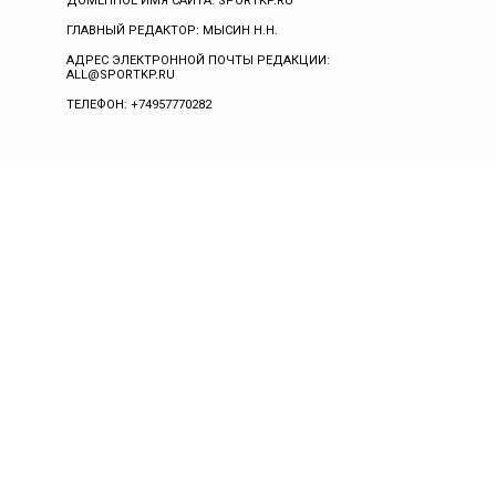
ДОМЕННОЕ ИМЯ САЙТА: SPORTKP.RU
ГЛАВНЫЙ РЕДАКТОР: МЫСИН Н.Н.
АДРЕС ЭЛЕКТРОННОЙ ПОЧТЫ РЕДАКЦИИ:
ALL@SPORTKP.RU
ТЕЛЕФОН: +74957770282