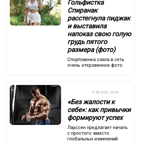
Гольфистка
Спиранак
расстегнула пиджак
и выставила
напоказ свою голую
грудь пятого
размера (фото)
Спортсменка слила в сеть
очень откровенное фото
ДРУГОЕ
13.09.2025 / 23:46
«Без жалости к
себе»: как привычки
формируют успех
Ларссен предлагает начать
с простого: вместо
глобальных изменений