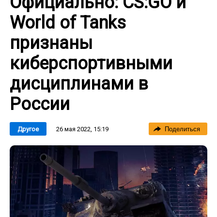
Официально: CS:GO и
World of Tanks
признаны
киберспортивными
дисциплинами в
России
26 мая 2022, 15:19
Другое
Поделиться