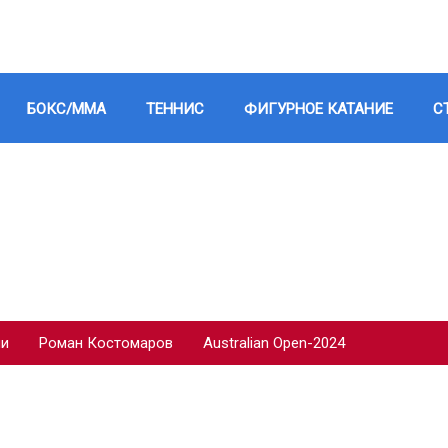
БОКС/ММА
ТЕННИС
ФИГУРНОЕ КАТАНИЕ
С
ии
Роман Костомаров
Australian Open-2024