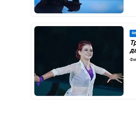
ФИ
Т
да
Фи