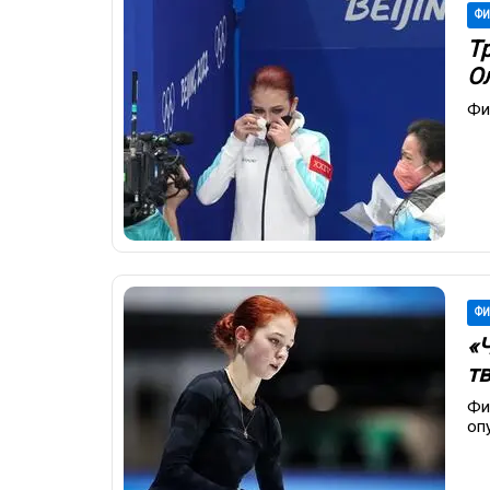
ФИ
Т
О
Фи
ФИ
«Ч
т
Фи
оп