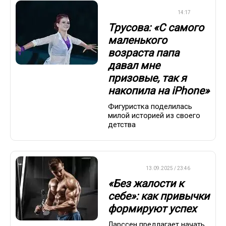
ФИГУРНОЕ КАТАНИЕ
14:17
Трусова: «С самого
маленького
возраста папа
давал мне
призовые, так я
накопила на iPhone»
Фигуристка поделилась
милой историей из своего
детства
ДРУГОЕ
13.09.2025 / 23:46
«Без жалости к
себе»: как привычки
формируют успех
Ларссен предлагает начать