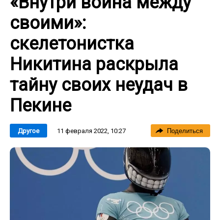
«Внутри война между
своими»:
скелетонистка
Никитина раскрыла
тайну своих неудач в
Пекине
11 февраля 2022, 10:27
Другое
Поделиться