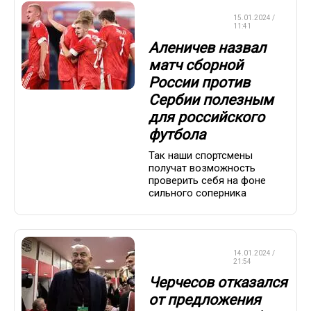
СБОРНАЯ
15.01.2024 /
РОССИИ
11:41
Аленичев назвал
матч сборной
России против
Сербии полезным
для российского
футбола
Так наши спортсмены
получат возможность
проверить себя на фоне
сильного соперника
СБОРНАЯ
14.01.2024 /
РОССИИ
21:54
Черчесов отказался
от предложения