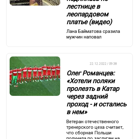
лестнице в
леопардовом
платье (видео)
Лана Байматова сразила
мужчин наповал
ДРУГОЕ
22.12.2022 / 09:38
Олег Романцев:
«Хотели поляки
пролезть в Катар
через задний
проход - и остались
в нем»
Ветеран отечественного
тренерского цеха считает,
что сборная Польши
получила по заслугам на