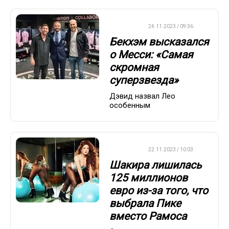
ФУТБОЛ
24.11.2023 / 09:36
Бекхэм высказался
о Месси: «Самая
скромная
суперзвезда»
Дэвид назвал Лео
особенным
ФУТБОЛ
22.11.2023 / 10:03
Шакира лишилась
125 миллионов
евро из-за того, что
выбрала Пике
вместо Рамоса