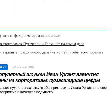
нитаза: факт, о котором вы не знали
о стоит замок Пугачевой и Галкина* на самом деле
 варианта праздничного дизайна ногтей, чтобы всех поразить
УГОЕ
22.10.2023 / 20:05
опулярный шоумен Иван Ургант взвинтил
ены на корпоративы: сумасшедшие цифры
олько нужно заплатить, чтобы пригласить Ивана Урганта на сво
роприятие в качестве ведущего