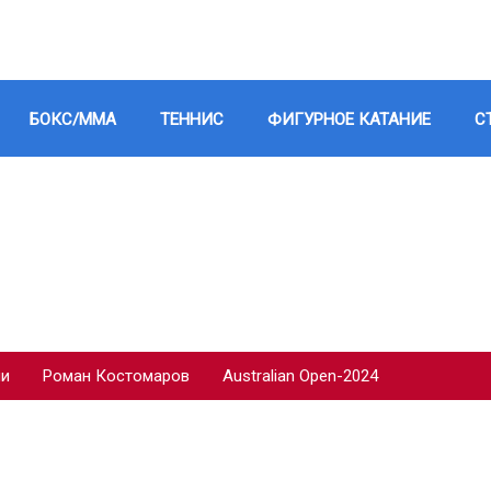
БОКС/ММА
ТЕННИС
ФИГУРНОЕ КАТАНИЕ
С
ии
Роман Костомаров
Australian Open-2024