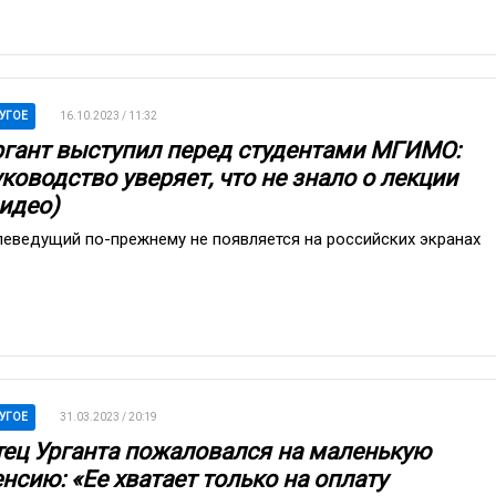
УГОЕ
16.10.2023 / 11:32
ргант выступил перед студентами МГИМО:
ководство уверяет, что не знало о лекции
видео)
леведущий по-прежнему не появляется на российских экранах
УГОЕ
31.03.2023 / 20:19
тец Урганта пожаловался на маленькую
нсию: «Ее хватает только на оплату