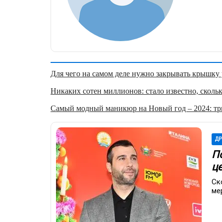
Для чего на самом деле нужно закрывать крышку у
Никаких сотен миллионов: стало известно, скольк
Самый модный маникюр на Новый год – 2024: три
ДР
П
ц
Ск
ме