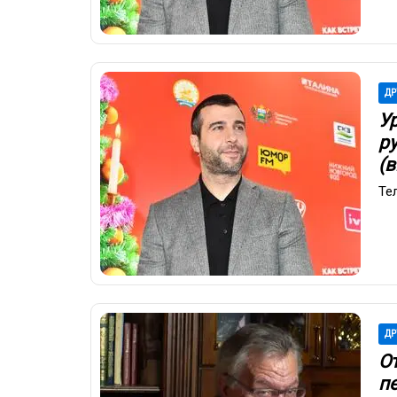
ДР
У
ру
(
Те
ДР
О
пе