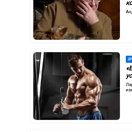
к
Ан
ДР
«
у
Ла
из