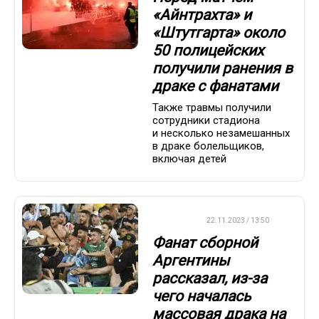
«Айнтрахта» и
«Штутгарта» около
50 полицейских
получили ранения в
драке с фанатами
Также травмы получили
сотрудники стадиона
и несколько незамешанных
в драке болельщиков,
включая детей
ФУТБОЛ
22.11.2023 / 13:50
Фанат cборной
Аргентины
рассказал, из-за
чего началась
массовая драка на