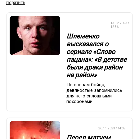
поразить
СМЕШАННЫЕ
13.12.2023 /
ЕДИНОБОРСТВА
12:36
Шлеменко
высказался о
сериале «Слово
пацана»: «В детстве
были драки район
на район»
По словам бойца,
девяностые запомнились
для него сплошными
похоронами
ЕВРОФУТБОЛ
26.11.2023 / 14:39
Перед матчем