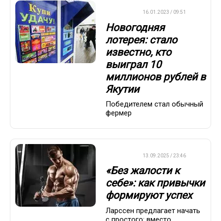
ВАЖНО
16.01.2023 / 09:51
Новогодняя
лотерея: стало
известно, кто
выиграл 10
миллионов рублей в
Якутии
Победителем стал обычный
фермер
ДРУГОЕ
13.09.2025 / 23:46
«Без жалости к
себе»: как привычки
формируют успех
Ларссен предлагает начать
с простого: вместо