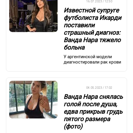
ФУТБОЛ
16.07.2023 / 12:50
Известной супруге
футболиста Икарди
поставили
страшный диагноз:
Ванда Нара тяжело
больна
У аргентинской модели
диагностировали рак крови
ФУТБОЛ
04.05.2023 / 17:02
Ванда Нара снялась
голой после душа,
едва прикрыв грудь
пятого размера
(фото)