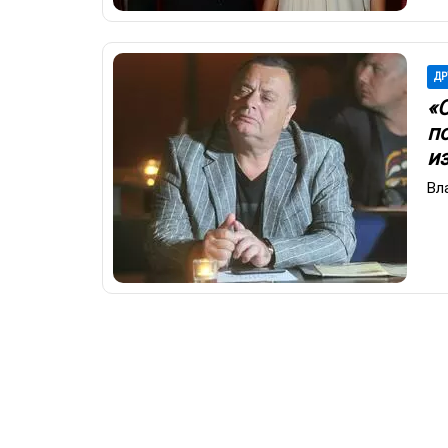
ДР
«
п
из
Вл