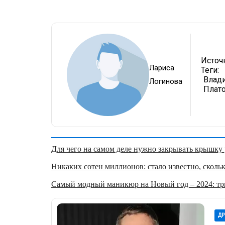
Источ
Лариса
Теги:
Влад
Логинова
Плат
Для чего на самом деле нужно закрывать крышку у
Никаких сотен миллионов: стало известно, скольк
Самый модный маникюр на Новый год – 2024: три
ДР