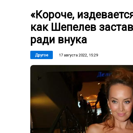
«Короче, издевается
как Шепелев застав
ради внука
17 августа 2022, 15:29
Другое