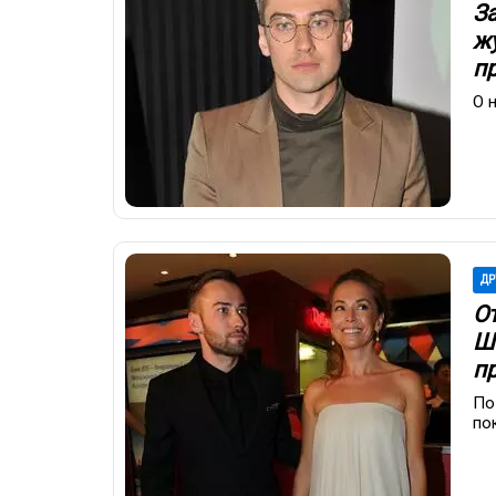
З
ж
п
О 
ДР
О
Ш
п
По
по