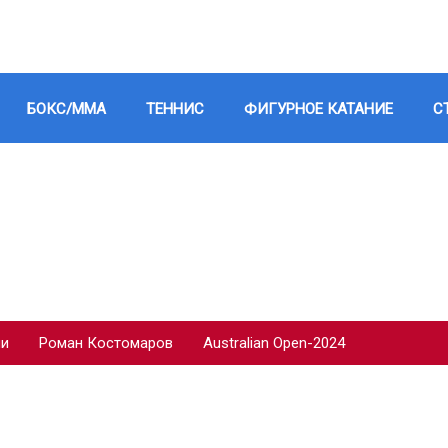
БОКС/ММА
ТЕННИС
ФИГУРНОЕ КАТАНИЕ
С
ии
Роман Костомаров
Australian Open-2024