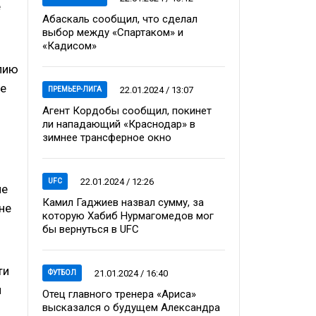
е
Абаскаль сообщил, что сделал
выбор между «Спартаком» и
«Кадисом»
алию
бе
22.01.2024 / 13:07
ПРЕМЬЕР-ЛИГА
Агент Кордобы сообщил, покинет
ли нападающий «Краснодар» в
зимнее трансферное окно
22.01.2024 / 12:26
UFC
не
Камил Гаджиев назвал сумму, за
не
которую Хабиб Нурмагомедов мог
бы вернуться в UFC
ти
21.01.2024 / 16:40
ФУТБОЛ
й
Отец главного тренера «Ариса»
высказался о будущем Александра