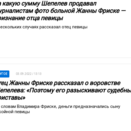
а какую сумму Шепелев продавал
урналистам фото больной Жанны Фриске —
ризнание отца певицы
нескольких случаях рассказал отец певицы
УГОЕ
03.09.2022 / 13:13
тец Жанны Фриске рассказал о воровстве
епелева: «Поэтому его разыскивают судебн
риставы»
 словам Владимира Фриске, деньги предназначались сыну
койной певицы