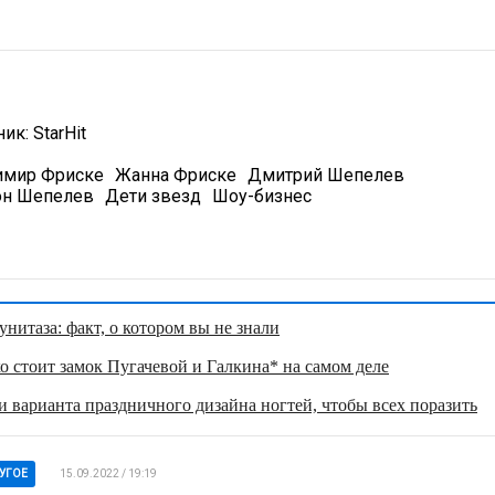
ник:
StarHit
имир Фриске
Жанна Фриске
Дмитрий Шепелев
он Шепелев
Дети звезд
Шоу-бизнес
нитаза: факт, о котором вы не знали
о стоит замок Пугачевой и Галкина* на самом деле
 варианта праздничного дизайна ногтей, чтобы всех поразить
УГОЕ
15.09.2022 / 19:19