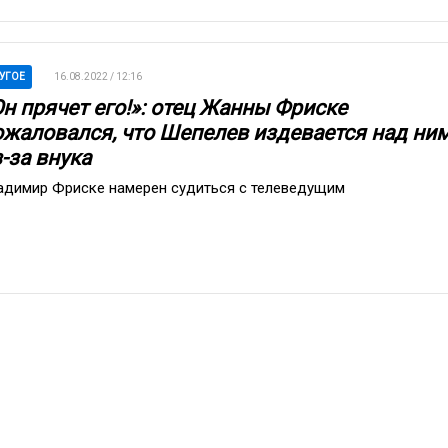
УГОЕ
16.08.2022 / 12:16
Он прячет его!»: отец Жанны Фриске
ожаловался, что Шепелев издевается над ни
-за внука
адимир Фриске намерен судиться с телеведущим