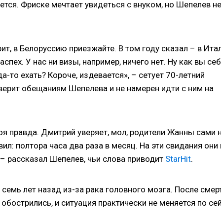
ся. Фриске мечтает увидеться с внуком, но Шепелев н
рит, в Белоруссию приезжайте. В том году сказал – в Ит
аспех. У нас ни визы, например, ничего нет. Ну как вы се
а-то ехать? Короче, издевается», – сетует 70-летний
 верит обещаниям Шепелева и не намерен идти с ним на
воя правда. Дмитрий уверяет, мол, родители Жанны сами 
ил: полтора часа два раза в месяц. На эти свидания они 
, – рассказал Шепелев, чьи слова приводит
StarHit
.
семь лет назад из-за рака головного мозга. После смер
обострились, и ситуация практически не меняется по се