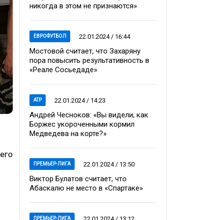
никогда в этом не признаются»
22.01.2024 / 16:44
ЕВРОФУТБОЛ
Мостовой считает, что Захаряну
пора повысить результативность в
«Реале Сосьедаде»
22.01.2024 / 14:23
ATP
Андрей Чесноков: «Вы видели, как
Боржес укороченными кормил
Медведева на корте?»
 его
22.01.2024 / 13:50
ПРЕМЬЕР-ЛИГА
Виктор Булатов считает, что
Абаскалю не место в «Спартаке»
22.01.2024 / 13:12
ПРЕМЬЕР-ЛИГА